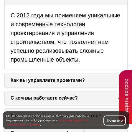
С 2012 года мы применяем уникальные
и современные технологии
проектирования и управления
строительством, что позволяет нам
успешно реализовывать сложные
промышленные объекты.
Как вы управляете проектами?
Задать вопрос
Мы определяем цели и задачи проекта,
С кем вы работаете сейчас?
учитываем объем работ, ресурсы и
сроки. Наша компания участвует как
Мы строим объекты для крупных
Как вы улучшаете качество проектов?
Мы используем cookie и Яндекс Метрику для работы и
Понятно
улучшения сайта. Подробнее — в
политике обработки
Технический заказчик, Генеральный
компаний, а также возводим
персональных данных
.