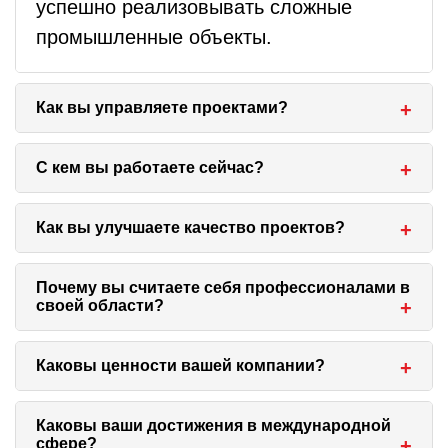
успешно реализовывать сложные
промышленные объекты.
Как вы управляете проектами?
Мы определяем цели и задачи проекта,
С кем вы работаете сейчас?
учитываем объем работ, ресурсы и
сроки. Наша компания участвует как
Мы строим объекты для крупных
Как вы улучшаете качество проектов?
Технический заказчик, Генеральный
компаний, а также возводим
проектировщик и Генподрядчик, что
промышленные объекты, используя
Мы заметили, что проектная
Почему вы считаете себя профессионалами в
своей области?
обеспечивает эффективность и
современные технологии.
документация от Заказчиков не всегда
рентабельность проекта.
качественная, поэтому решили
Мы накопили серьезный трудовой опыт,
Каковы ценности вашей компании?
сосредоточить разработку проектов и
что позволяет нам уверенно
строительство в одной компании. Это
утверждать, что можем строить
Наша команда объединена ценностями
Каковы ваши достижения в международной
помогает нам достигать идеального
сфере?