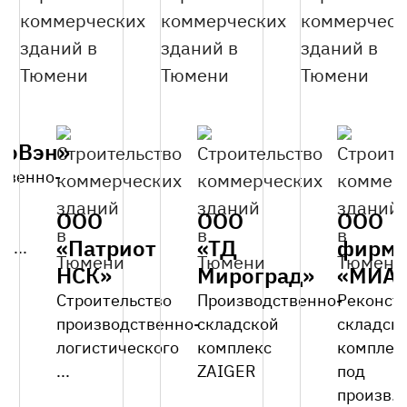
роВэн»
твенно-
ООО
ООО
ООО
«Патриот
«ТД
фирм
A...
НСК»
Мироград»
«МИА
Строительство
Производственно-
Реконст
производственно-
складской
складск
логистического
комплекс
комплек
...
ZAIGER
под
произв...